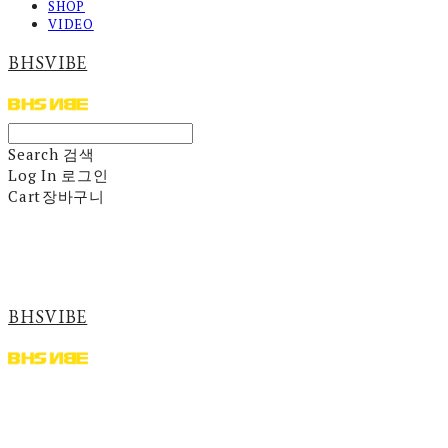
SHOP
VIDEO
BHSVIBE
Search
검색
Log In
로그인
Cart
장바구니
BHSVIBE