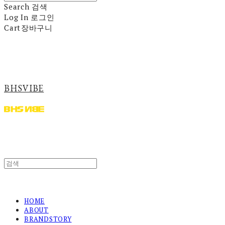
Search
검색
Log In
로그인
Cart
장바구니
BHSVIBE
HOME
ABOUT
BRANDSTORY